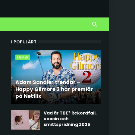
POPULÄRT
FILMER
Adam Sandler trendar –
Happy Gilmore 2 har premiär
på Netflix
Vad är TBE? Rekordfall,
vaccin och
smittspridning 2025