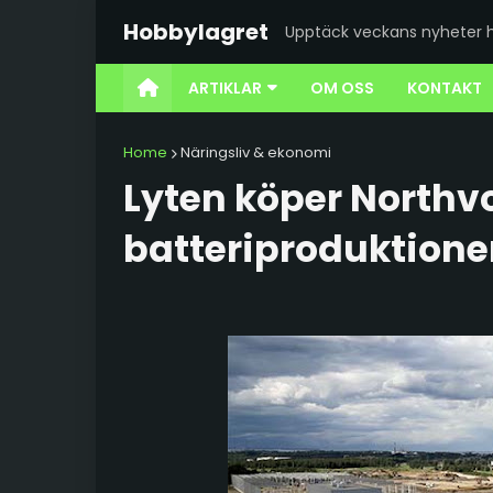
Hobbylagret
Upptäck veckans nyheter h
ARTIKLAR
OM OSS
KONTAKT
Home
Näringsliv & ekonomi
Lyten köper Northvo
batteriproduktionen