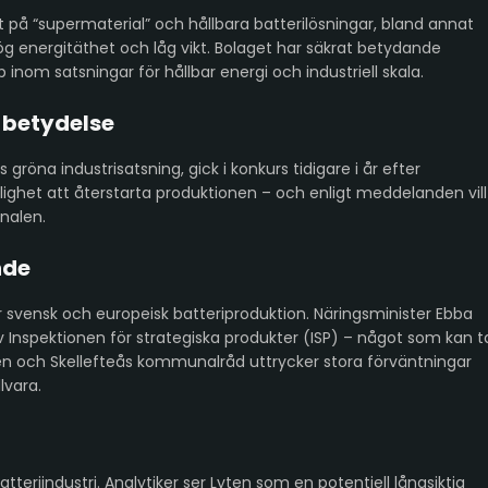
t på “supermaterial” och hållbara batterilösningar, bland annat
 energitäthet och låg vikt. Bolaget har säkrat betydande
 inom satsningar för hållbar energi och industriell skala.
 betydelse
gröna industrisatsning, gick i konkurs tidigare i år efter
ighet att återstarta produktionen – och enligt meddelanden vill
onalen.
nde
r svensk och europeisk batteriproduktion. Näringsminister Ebba
 Inspektionen för strategiska produkter (ISP) – något som kan t
ten och Skellefteås kommunalråd uttrycker stora förväntningar
lvara.
teriindustri. Analytiker ser Lyten som en potentiell långsiktig