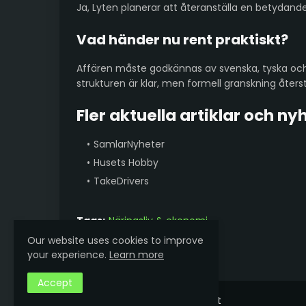
Ja, Lyten planerar att återanställa en betydande
Vad händer nu rent praktiskt?
Affären måste godkännas av svenska, tyska och
strukturen är klar, men formell granskning återst
Fler aktuella artiklar och ny
SamlarNyheter
Husets Hobby
TakeDrivers
Tags:
Näringsliv & ekonomi
Our website uses cookies to improve
Previous Post
your experience.
Learn more
Accept
Copyright ©
2026
Hobbylagret