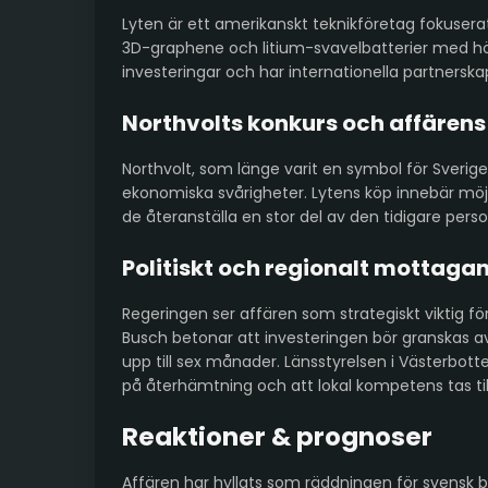
Lyten är ett amerikanskt teknikföretag fokusera
3D-graphene och litium-svavelbatterier med hög
investeringar och har internationella partnerskap
Northvolts konkurs och affärens
Northvolt, som länge varit en symbol för Sveriges 
ekonomiska svårigheter. Lytens köp innebär möjl
de återanställa en stor del av den tidigare pers
Politiskt och regionalt mottaga
Regeringen ser affären som strategiskt viktig fö
Busch betonar att investeringen bör granskas av
upp till sex månader. Länsstyrelsen i Västerbot
på återhämtning och att lokal kompetens tas til
Reaktioner & prognoser
Affären har hyllats som räddningen för svensk bat